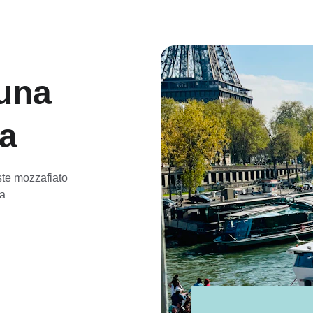
una 
va
ste mozzafiato 
a 