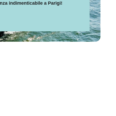
nza indimenticabile a Parigi!
gi