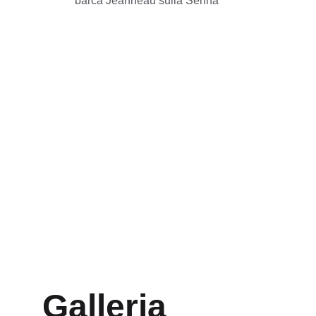
barca Jeanneau sulla Senna
Galleria