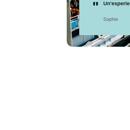
"
Un'esperie
Sophie
rociere private Pari
Scopri Parigi con le nostre crociere private sulla Senna