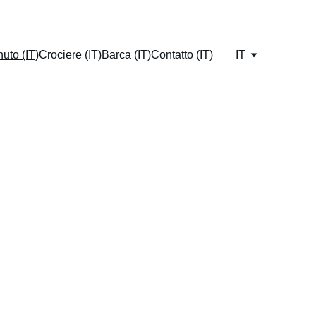
uto (IT)
Crociere (IT)
Barca (IT)
Contatto (IT)
IT
a 